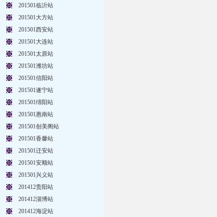
201501临沂站
201501大方站
201501西安站
201501大连站
201501太原站
201501潍坊站
201501信阳站
201501遂宁站
201501绵阳站
201501惠南站
201501创美阁站
201501香馨站
201501迁安站
201501安顺站
201501兴义站
201412贵阳站
201412淄博站
201412海淀站