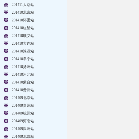
201411大荔站
201410北京站
201410怀柔站
201410红星站
201410顺义站
201410大连站
201410涞源站
201410阜宁站
201410扬州站
201410河北站
201410蒙自站
201410贵州站
201409北京站
201409贵州站
201409杭州站
201409河南站
201409温州站
201409北京站