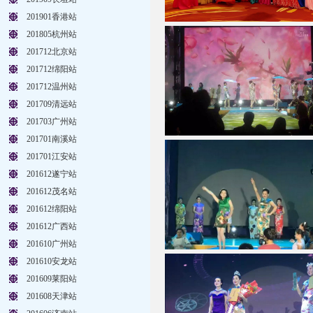
201901香港站
201805杭州站
201712北京站
201712绵阳站
201712温州站
201709清远站
201703广州站
201701南溪站
201701江安站
201612遂宁站
201612茂名站
201612绵阳站
201612广西站
201610广州站
201610安龙站
201609莱阳站
201608天津站