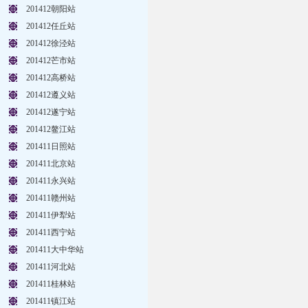
201412朝阳站
201412任丘站
201412徐泾站
201412芒市站
201412高桥站
201412遵义站
201412遂宁站
201412鳌江站
201411日照站
201411北京站
201411永兴站
201411赣州站
201411伊犁站
201411西宁站
201411大中华站
201411河北站
201411桂林站
201411镇江站