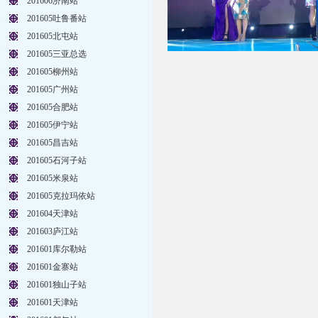
201606济南站
201605吐鲁番站
201605北屯站
201605三亚总选
201605柳州站
201605广州站
201605合肥站
201605伊宁站
201605昌吉站
201605石河子站
201605米泉站
201605克拉玛依站
201604天津站
201603庐江站
201601库尔勒站
201601金寨站
201601独山子站
201601天津站