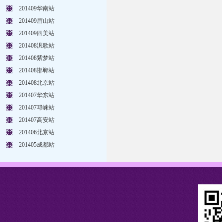
201409华南站
201409眉山站
201409四美站
201408汎歌站
201408紫梦站
201408邯郸站
201408北京站
201407华东站
201407邛崃站
201407高安站
201406北京站
201405成都站