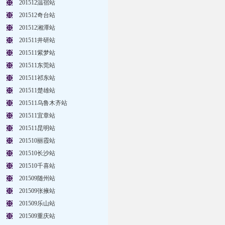
201512温宿站
201512奇台站
201512湘潭站
201511井研站
201511紫梦站
201511东莞站
201511祁东站
201511楚雄站
201511乌鲁木齐站
201511宜章站
201511昆明站
201510丽霞站
201510长沙站
201510千喜站
201509随州站
201509张掖站
201509乐山站
201509重庆站