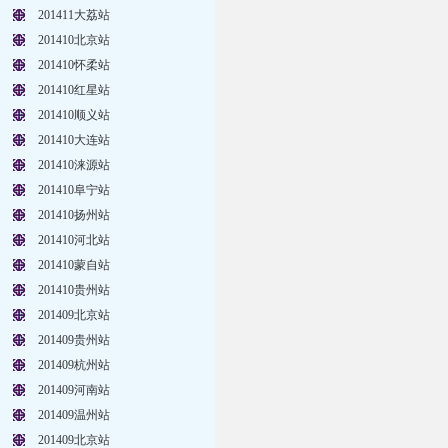
201411大荔站
201410北京站
201410怀柔站
201410红星站
201410顺义站
201410大连站
201410涞源站
201410阜宁站
201410扬州站
201410河北站
201410蒙自站
201410贵州站
201409北京站
201409贵州站
201409杭州站
201409河南站
201409温州站
201409北京站