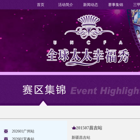
首页
活动简介
新闻动态
赛事集锦
三
201507昌吉站
202601广州站
新疆昌吉站
202601宜春站