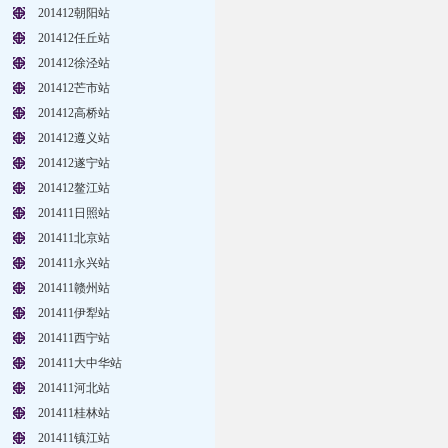
201412朝阳站
201412任丘站
201412徐泾站
201412芒市站
201412高桥站
201412遵义站
201412遂宁站
201412鳌江站
201411日照站
201411北京站
201411永兴站
201411赣州站
201411伊犁站
201411西宁站
201411大中华站
201411河北站
201411桂林站
201411镇江站