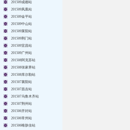
201509成都站
201509凤凰站
201509金平站
201509中山站
201509莱阳站
201509荆门站
201509宜昌站
201509广州站
201508阿克苏站
201508张家界站
201508库尔勒站
201507襄阳站
201507昌吉站
201507乌鲁木齐站
201507荆州站
201506开封站
201506常州站
201506唯肤佳站