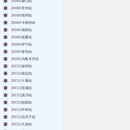
201601都匀站
201601常州站
201601梧州站
201601卡斯特站
201601海阳站
201601临夏站
201601伊宁站
201601奎屯站
201601乌鲁木齐站
201512深圳站
201512保定站
201512十堰站
201512宣城站
201512潢川站
201512桂阳站
201512中牟站
201512石河子站
201512大连站