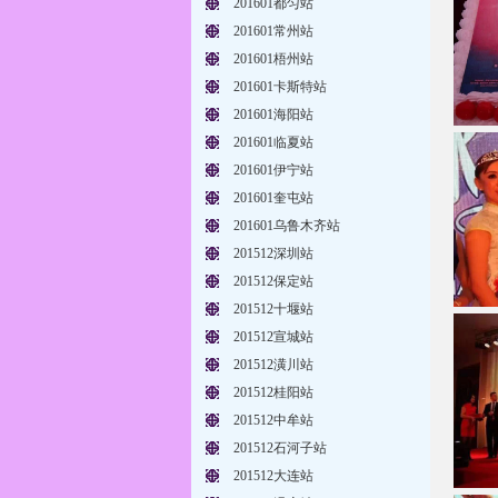
201601都匀站
201601常州站
201601梧州站
201601卡斯特站
201601海阳站
201601临夏站
201601伊宁站
201601奎屯站
201601乌鲁木齐站
201512深圳站
201512保定站
201512十堰站
201512宣城站
201512潢川站
201512桂阳站
201512中牟站
201512石河子站
201512大连站