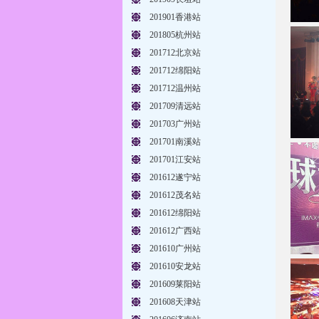
201901香港站
201805杭州站
201712北京站
201712绵阳站
201712温州站
201709清远站
201703广州站
201701南溪站
201701江安站
201612遂宁站
201612茂名站
201612绵阳站
201612广西站
201610广州站
201610安龙站
201609莱阳站
201608天津站