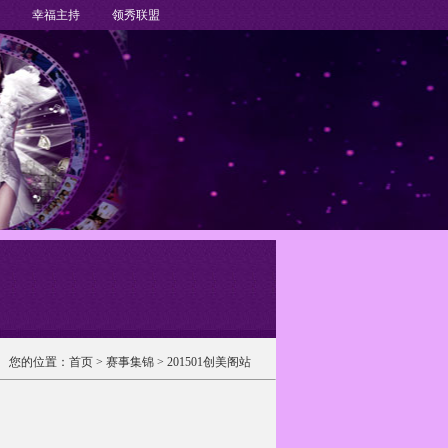
幸福主持
领秀联盟
您的位置：
首页
> 赛事集锦 > 201501创美阁站