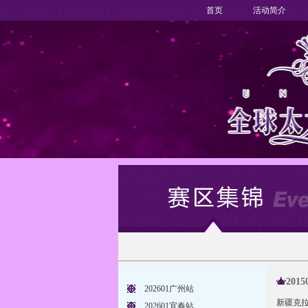
首页
活动简介
201
202601广州站
新疆克
202601宜春站