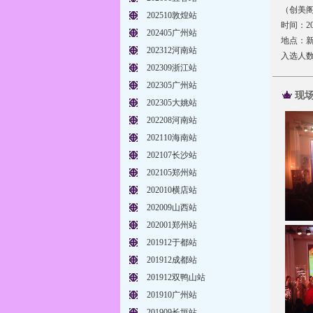
（创美
202510敦煌站
时间：20
202405广州站
地点：
202312河南站
入选人数
202309浙江站
202305广州站
现场
202305大姚站
202208河南站
202110海南站
202107长沙站
202105郑州站
202010横店站
202009山西站
202001郑州站
201912于都站
201912成都站
201912双鸭山站
201910广州站
201909长垣站