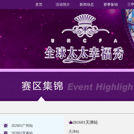
首页
活动简介
新闻动态
赛事集锦
三
201601天津站
202601广州站
天津站
202601宜春站