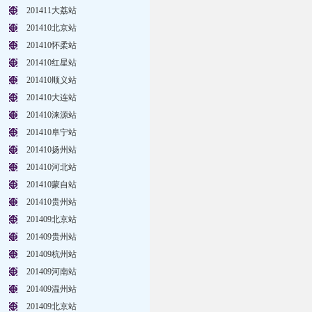
201411大荔站
201410北京站
201410怀柔站
201410红星站
201410顺义站
201410大连站
201410涞源站
201410阜宁站
201410扬州站
201410河北站
201410蒙自站
201410贵州站
201409北京站
201409贵州站
201409杭州站
201409河南站
201409温州站
201409北京站