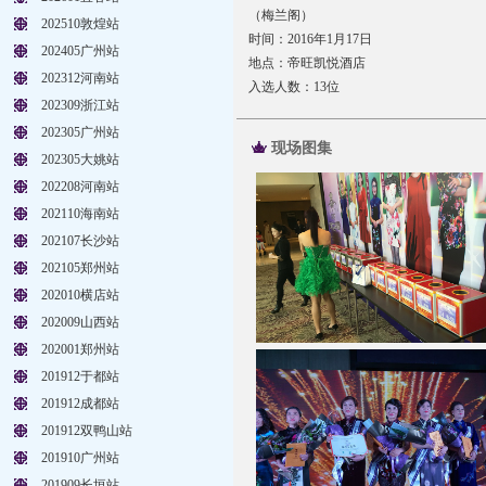
（梅兰阁）
202510敦煌站
时间：2016年1月17日
202405广州站
地点：帝旺凯悦酒店
202312河南站
入选人数：13位
202309浙江站
202305广州站
现场图集
202305大姚站
202208河南站
202110海南站
202107长沙站
202105郑州站
202010横店站
202009山西站
202001郑州站
201912于都站
201912成都站
201912双鸭山站
201910广州站
201909长垣站