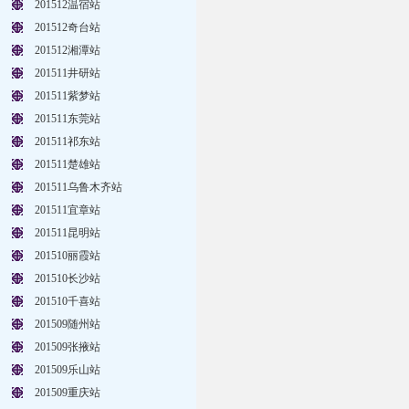
201512温宿站
201512奇台站
201512湘潭站
201511井研站
201511紫梦站
201511东莞站
201511祁东站
201511楚雄站
201511乌鲁木齐站
201511宜章站
201511昆明站
201510丽霞站
201510长沙站
201510千喜站
201509随州站
201509张掖站
201509乐山站
201509重庆站