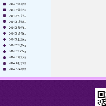
201409华南站
201409眉山站
201409四美站
201408汎歌站
201408紫梦站
201408邯郸站
201408北京站
201407华东站
201407邛崃站
201407高安站
201406北京站
201405成都站