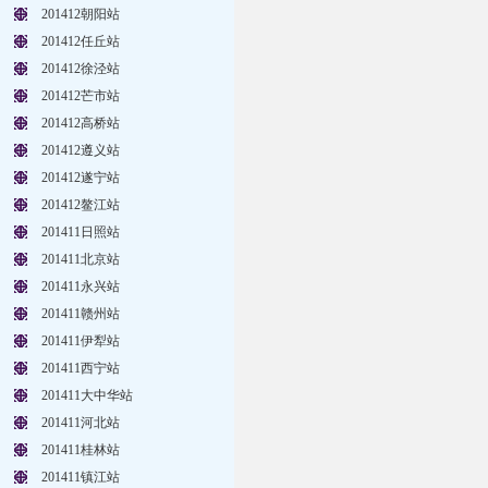
201412朝阳站
201412任丘站
201412徐泾站
201412芒市站
201412高桥站
201412遵义站
201412遂宁站
201412鳌江站
201411日照站
201411北京站
201411永兴站
201411赣州站
201411伊犁站
201411西宁站
201411大中华站
201411河北站
201411桂林站
201411镇江站