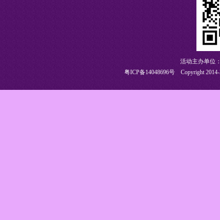
活动主办单位：
粤ICP备14048696号
Copyright 2