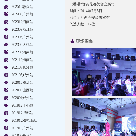
（香港“群英花都美容会所”）
202510敦煌站
时间：2014年7月5日
202405广州站
地点：江西高安瑞雪宾馆
202312河南站
入选人数：12位
202309浙江站
202305广州站
现场图集
202305大姚站
202208河南站
202110海南站
202107长沙站
202105郑州站
202010横店站
202009山西站
202001郑州站
201912于都站
201912成都站
201912双鸭山站
201910广州站
201909长垣站