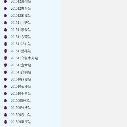
201512温宿站
201512奇台站
201512湘潭站
201511井研站
201511紫梦站
201511东莞站
201511祁东站
201511楚雄站
201511乌鲁木齐站
201511宜章站
201511昆明站
201510丽霞站
201510长沙站
201510千喜站
201509随州站
201509张掖站
201509乐山站
201509重庆站