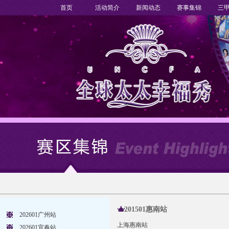
首页
活动简介
新闻动态
赛事集锦
三
201501惠南站
202601广州站
上海惠南站
202601宜春站